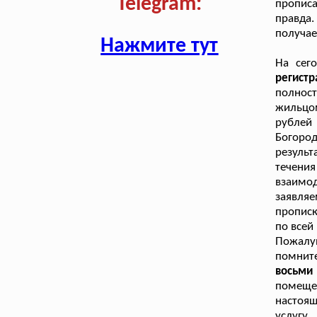
Telegram:
прописа
правда
получае
Нажмите тут
На сег
регист
полнос
жильцом
рублей
Богоро
результ
течения
взаимо
заявляе
прописк
по всей
Пожалу
помни
восьми
помеще
настоя
услугу.