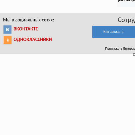
Сотру
Мы в социальных сетях:
ВКОНТАКТЕ
Как заказать
ОДНОКЛАССНИКИ
Прописка в Богород
С