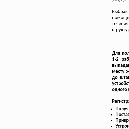
Выбрав
помощь
течени
структу
Для пол
1-2 ра
выпада
месту ж
до шта
устройс
одного 
Регист
Получ
Поста
Прикр
Устрои